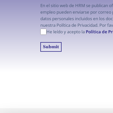
En el sitio web de HRM se publican o
empleo pueden enviarse por correo po
datos personales incluidos en los doc
nuestra Política de Privacidad. Por fav
He leído y acepto la
Política de P