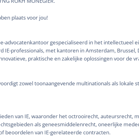
 HOYNG ROKH MONEGIER.
bben plaats voor jou!
dvocatenkantoor gespecialiseerd in het intellectueel 
 IE-professionals, met kantoren in Amsterdam, Brussel, 
innovatieve, praktische en zakelijke oplossingen voor de v
t zowel toonaangevende multinationals als lokale startu
gebieden van IE, waaronder het octrooirecht, auteursrecht,
echtsgebieden als geneesmiddelenrecht, oneerlijke meded
 of beoordelen van IE-gerelateerde contracten.