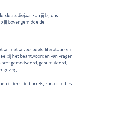
erde studiejaar kun jij bij ons
b jij bovengemiddelde
t bij met bijvoorbeeld literatuur- en
mee bij het beantwoorden van vragen
e wordt gemotiveerd, gestimuleerd,
omgeving.
nen tijdens de borrels, kantooruitjes