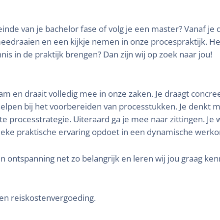
einde van je bachelor fase of volg je een master? Vanaf je d
edraaien en een kijkje nemen in onze procespraktijk. He
nnis in de praktijk brengen? Dan zijn wij op zoek naar jou!
eam en draait volledig mee in onze zaken. Je draagt concree
helpen bij het voorbereiden van processtukken. Je denkt 
iste processtrategie. Uiteraard ga je mee naar zittingen. J
unieke praktische ervaring opdoet in een dynamische werk
en ontspanning net zo belangrijk en leren wij jou graag ken
- en reiskostenvergoeding.