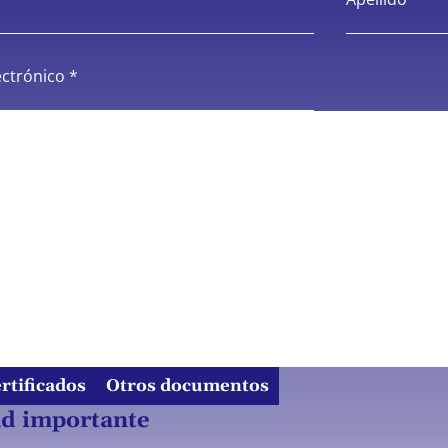
ectrónico *
rtificados
Otros documentos
ad importante