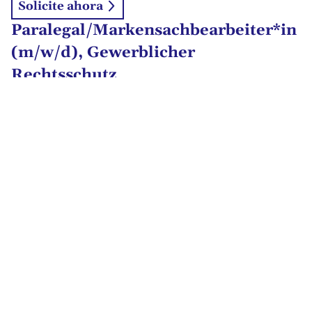
Solicite ahora
Paralegal/Markensachbearbeiter*in
(m/w/d), Gewerblicher
Rechtsschutz
Solicite ahora
Referendare / Wissenschaftliche
Mitarbeiter (m/w/d)
Solicite ahora
Headquarters
Chief Operating Officer - Multi-