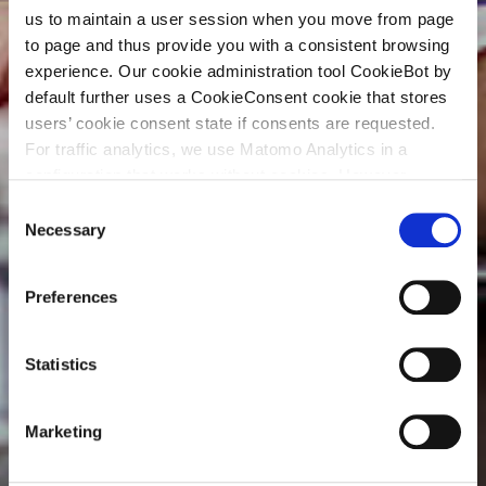
us to maintain a user session when you move from page
to page and thus provide you with a consistent browsing
experience. Our cookie administration tool CookieBot by
default further uses a CookieConsent cookie that stores
users’ cookie consent state if consents are requested.
For traffic analytics, we use Matomo Analytics in a
configuration that works without cookies. However,
Matomo allows for opting out of traffic tracking altogether
C
(see our data protection declaration). If you choose to
Necessary
o
opt-out of analytics, that selection will be stored in a
n
cookie to make sure your opt-out will be remembered.
s
Preferences
For details regarding the cookies used on this site please
e
consult the cookie declaration below:
n
t
Statistics
S
e
Marketing
l
e