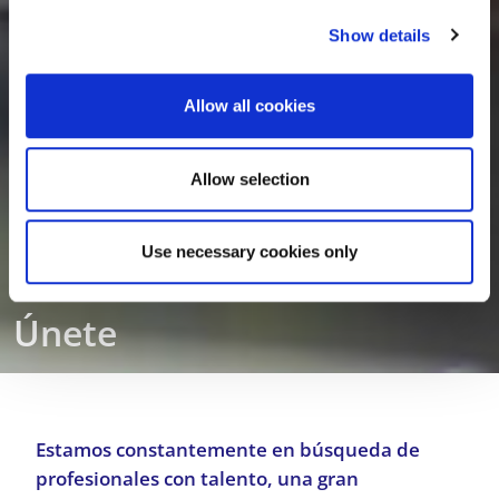
c
Show details
t
i
o
Allow all cookies
n
Allow selection
Use necessary cookies only
Únete
Estamos constantemente en búsqueda de
profesionales con talento, una gran