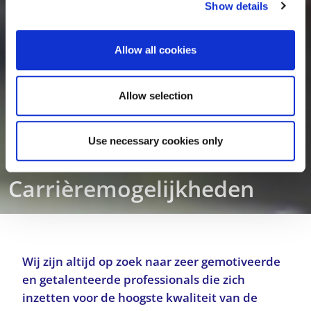
Show details
t
i
o
Allow all cookies
n
Allow selection
Use necessary cookies only
Carrièremogelijkheden
Wij zijn altijd op zoek naar zeer gemotiveerde
en getalenteerde professionals die zich
inzetten voor de hoogste kwaliteit van de