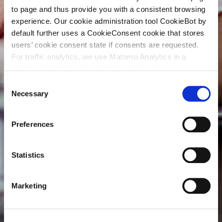
to page and thus provide you with a consistent browsing
experience. Our cookie administration tool CookieBot by
default further uses a CookieConsent cookie that stores
users’ cookie consent state if consents are requested.
For traffic analytics, we use Matomo Analytics in a
configuration that works without cookies. However,
Matomo allows for opting out of traffic tracking altogether
C
(see our data protection declaration). If you choose to
Necessary
o
opt-out of analytics, that selection will be stored in a
n
cookie to make sure your opt-out will be remembered.
s
Preferences
For details regarding the cookies used on this site please
e
consult the cookie declaration below:
n
t
Statistics
S
e
Marketing
l
e
c