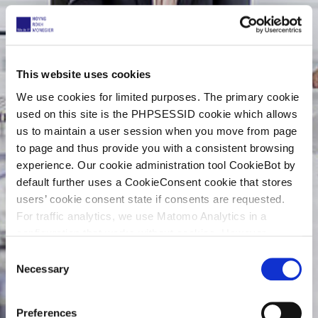
This website uses cookies
We use cookies for limited purposes. The primary cookie
used on this site is the PHPSESSID cookie which allows
us to maintain a user session when you move from page
to page and thus provide you with a consistent browsing
experience. Our cookie administration tool CookieBot by
default further uses a CookieConsent cookie that stores
users’ cookie consent state if consents are requested.
For traffic analytics, we use Matomo Analytics in a
configuration that works without cookies. However,
Matomo allows for opting out of traffic tracking altogether
C
(see our data protection declaration). If you choose to
Necessary
o
opt-out of analytics, that selection will be stored in a
n
cookie to make sure your opt-out will be remembered.
s
Preferences