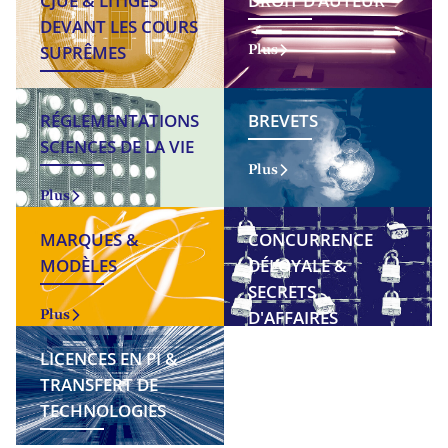
CJUE & LITIGES
DROIT D’AUTEUR
DEVANT LES COURS
SUPRÊMES
Plus
Plus
RÉGLEMENTATIONS
BREVETS
SCIENCES DE LA VIE
Plus
Plus
MARQUES &
CONCURRENCE
MODÈLES
DÉLOYALE &
SECRETS
Plus
D'AFFAIRES
LICENCES EN PI &
Plus
TRANSFERT DE
TECHNOLOGIES