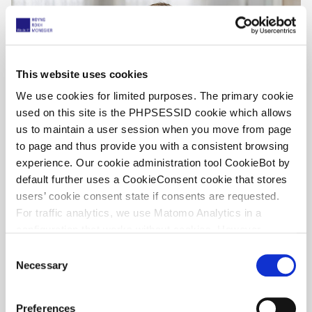
This website uses cookies
We use cookies for limited purposes. The primary cookie
used on this site is the PHPSESSID cookie which allows
us to maintain a user session when you move from page
to page and thus provide you with a consistent browsing
experience. Our cookie administration tool CookieBot by
default further uses a CookieConsent cookie that stores
users’ cookie consent state if consents are requested.
Dr. Tobias Hahn
For traffic analytics, we use Matomo Analytics in a
PARTNER
configuration that works without cookies. However,
Matomo allows for opting out of traffic tracking altogether
C
(see our data protection declaration). If you choose to
Necessary
o
opt-out of analytics, that selection will be stored in a
n
cookie to make sure your opt-out will be remembered.
s
Preferences