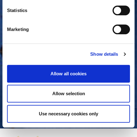
consult the cookie declaration below:
n
t
Statistics
S
e
Marketing
l
e
c
Show details
t
i
o
Allow all cookies
n
Allow selection
Sabine Agé
Use necessary cookies only