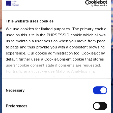
This website uses cookies
We use cookies for limited purposes. The primary cookie
used on this site is the PHPSESSID cookie which allows
us to maintain a user session when you move from page
to page and thus provide you with a consistent browsing
experience. Our cookie administration tool CookieBot by
default further uses a CookieConsent cookie that stores
users’ cookie consent state if consents are requested.
For traffic analytics, we use Matomo Analytics in a
configuration that works without cookies. However,
Matomo allows for opting out of traffic tracking altogether
C
(see our data protection declaration). If you choose to
Necessary
o
opt-out of analytics, that selection will be stored in a
n
cookie to make sure your opt-out will be remembered.
s
Preferences
For details regarding the cookies used on this site please
e