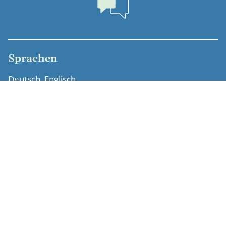
Sprachen
Deutsch, Englisch
Ausbildung
2. Staatsexamen, Düsseldorf (2025)