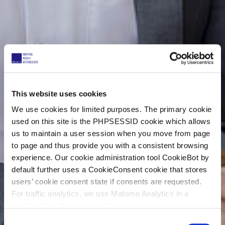
This website uses cookies
We use cookies for limited purposes. The primary cookie
used on this site is the PHPSESSID cookie which allows
us to maintain a user session when you move from page
to page and thus provide you with a consistent browsing
experience. Our cookie administration tool CookieBot by
default further uses a CookieConsent cookie that stores
users’ cookie consent state if consents are requested.
For traffic analytics, we use Matomo Analytics in a
configuration that works without cookies. However,
Matomo allows for opting out of traffic tracking altogether
C