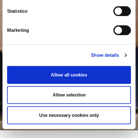
consult the cookie declaration below:
n
t
Statistics
S
e
Marketing
l
e
c
Show details
t
i
o
Allow all cookies
n
Allow selection
Use necessary cookies only
Lars Baum