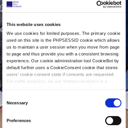
This website uses cookies
We use cookies for limited purposes. The primary cookie
used on this site is the PHPSESSID cookie which allows
us to maintain a user session when you move from page
to page and thus provide you with a consistent browsing
experience. Our cookie administration tool CookieBot by
default further uses a CookieConsent cookie that stores
users’ cookie consent state if consents are requested.
For traffic analytics, we use Matomo Analytics in a
configuration that works without cookies. However,
Matomo allows for opting out of traffic tracking altogether
C
(see our data protection declaration). If you choose to
Necessary
o
opt-out of analytics, that selection will be stored in a
n
cookie to make sure your opt-out will be remembered.
s
Preferences
For details regarding the cookies used on this site please
e